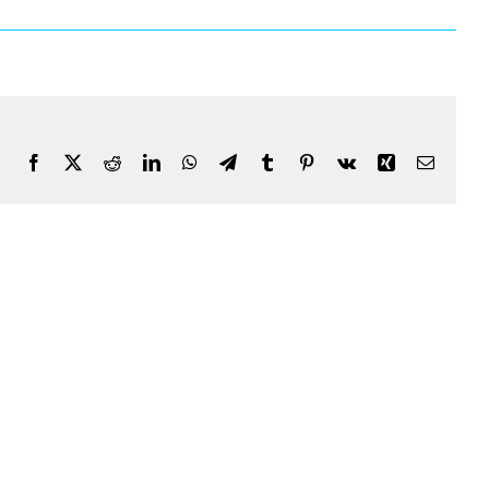
Facebook
X
Reddit
LinkedIn
WhatsApp
Telegram
Tumblr
Pinterest
Vk
Xing
E-
Mail