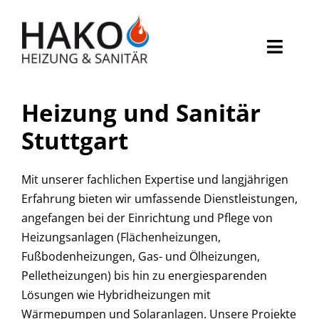
Zum
Inhalt
springen
Toggl
Naviga
Heizung
Heizung und Sanitär
Sanitär
Stuttgart
Service
Mit unserer fachlichen Expertise und langjährigen
Erfahrung bieten wir umfassende Dienstleistungen,
Über uns
angefangen bei der Einrichtung und Pflege von
Heizungsanlagen (Flächenheizungen,
Karriere
Fußbodenheizungen, Gas- und Ölheizungen,
Pelletheizungen) bis hin zu energiesparenden
FAQs
Lösungen wie Hybridheizungen mit
Wärmepumpen und Solaranlagen. Unsere Projekte